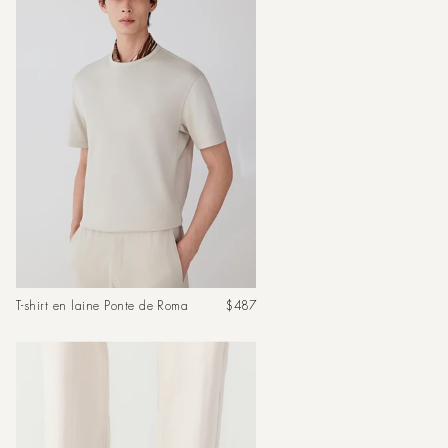
Prix
T-shirt en laine Ponte de Roma
$487
habituel