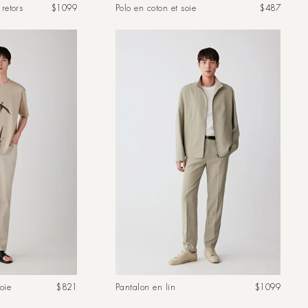
Prix
Prix
retors
$1099
Polo en coton et soie
$487
habituel
habituel
Prix
Prix
oie
$821
Pantalon en lin
$1099
habituel
habituel