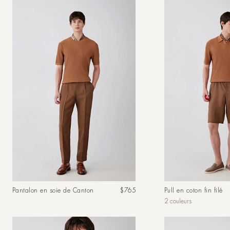
Prix
Pantalon en soie de Canton
$765
Pull en coton fin filé
habituel
2 couleurs