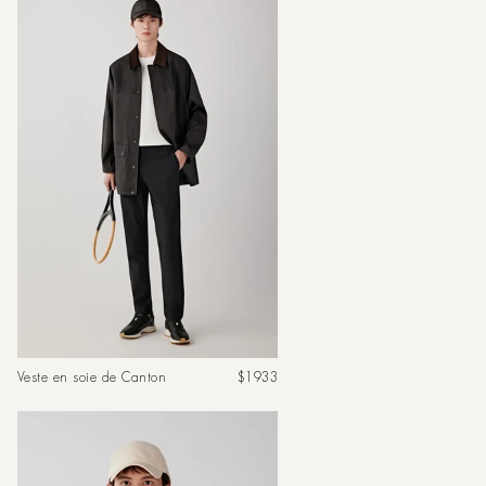
Prix
Veste en soie de Canton
$1933
habituel