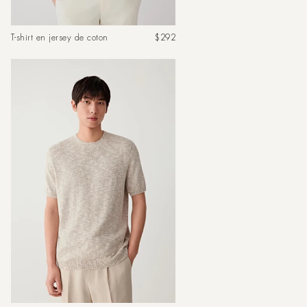
Prix
T-shirt en jersey de coton
$292
habituel