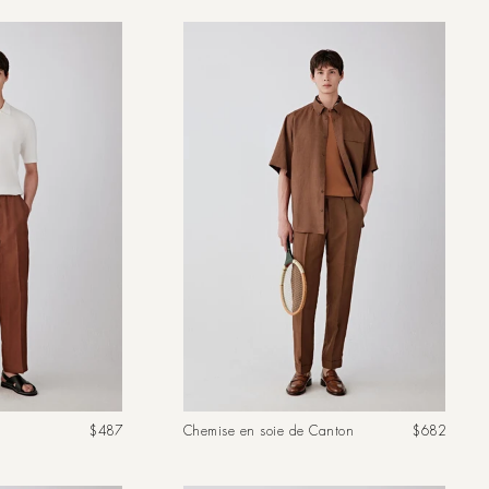
Prix
Prix
$487
Chemise en soie de Canton
$682
habituel
habituel