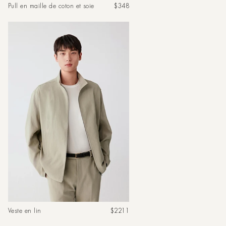
Prix
Pull en maille de coton et soie
$348
habituel
Prix
Veste en lin
$2211
habituel