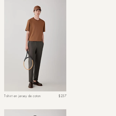
Prix
T-shirt en jersey de coton
$237
habituel