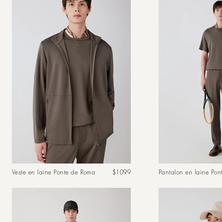
Prix
Veste en laine Ponte de Roma
$1099
Pantalon en laine Po
habituel