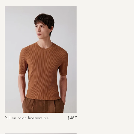
Prix
Pull en coton finement filé
$487
habituel