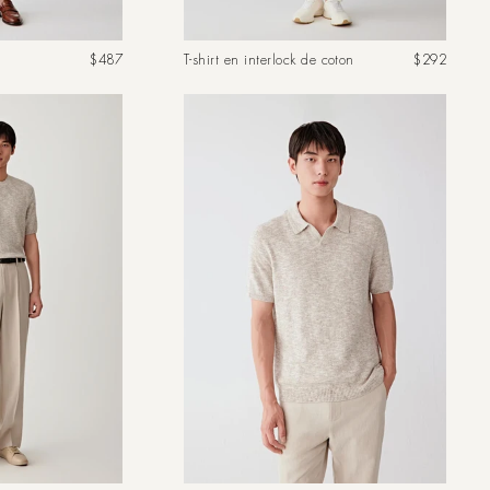
Prix
Prix
$487
T-shirt en interlock de coton
$292
habituel
habituel