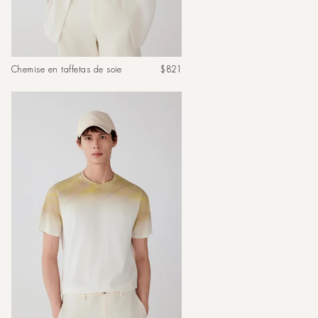
Prix
Chemise en taffetas de soie
$821
habituel