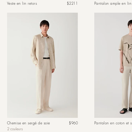
Prix
Veste en lin retors
$2211
Pantalon ample en lin 
habituel
Prix
Chemise en sergé de soie
$960
Pantalon en coton et s
habituel
2 couleurs