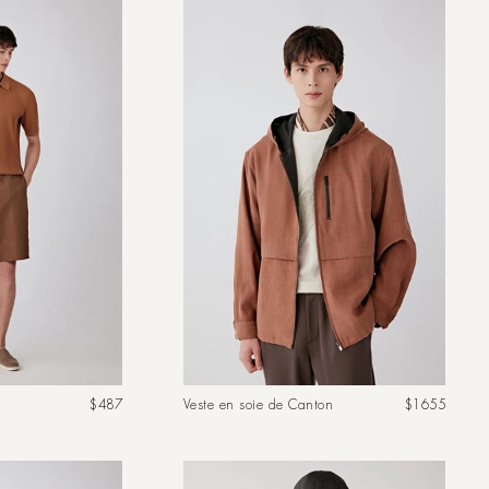
Prix
Prix
$487
Veste en soie de Canton
$1655
habituel
habituel